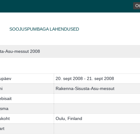
OTS
SOOJUSPUMBAGA LAHENDUSED
ta-Asu-messut 2008
upäev
20. sept 2008 - 21. sept 2008
mi
Rakenna-Sisusta-Asu-messut
bisait
isma
ukoht
Oulu, Finland
art