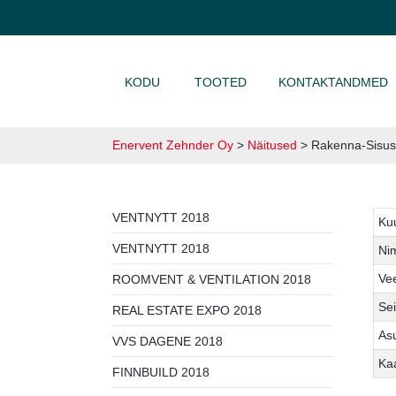
LIIGU SISU JUURDE
KODU
TOOTED
KONTAKTANDMED
Enervent Zehnder Oy
>
Näitused
>
Rakenna-Sisus
VENTNYTT 2018
Ku
VENTNYTT 2018
Ni
Vee
ROOMVENT & VENTILATION 2018
Se
REAL ESTATE EXPO 2018
As
VVS DAGENE 2018
Ka
FINNBUILD 2018