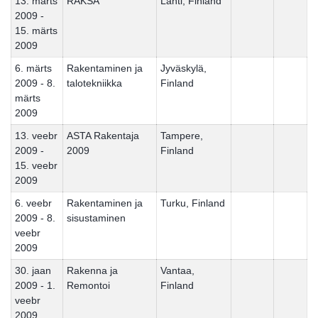
13. märts
RAKSA
Lahti, Finland
2009 -
15. märts
2009
6. märts
Rakentaminen ja
Jyväskylä,
2009 - 8.
talotekniikka
Finland
märts
2009
13. veebr
ASTA Rakentaja
Tampere,
2009 -
2009
Finland
15. veebr
2009
6. veebr
Rakentaminen ja
Turku, Finland
2009 - 8.
sisustaminen
veebr
2009
30. jaan
Rakenna ja
Vantaa,
2009 - 1.
Remontoi
Finland
veebr
2009