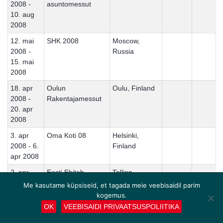
2008 -
asuntomessut
10. aug
2008
12. mai
SHK 2008
Moscow,
2008 -
Russia
15. mai
2008
18. apr
Oulun
Oulu, Finland
2008 -
Rakentajamessut
20. apr
2008
3. apr
Oma Koti 08
Helsinki,
2008 - 6.
Finland
apr 2008
2. apr
Eesti Ehitab
Tallinn,
2008 - 5.
Estbuild 2008
Estonia
Me kasutame küpsiseid, et tagada meie veebisaidil parim
apr 2008
kogemus.
OK
VEEBISAIDI PRIVAATSUSPOLIITIKA
1. apr
Nordbygg 2008
Stockholm,
2008 - 4.
Sweden