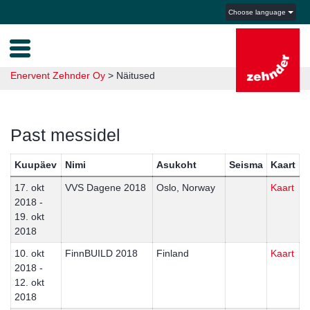
Choose language
Enervent Zehnder Oy
>
Näitused
Past messidel
Kuupäev
Nimi
Asukoht
Seisma
Kaart
17. okt
VVS Dagene 2018
Oslo, Norway
Kaart
2018 -
19. okt
2018
10. okt
FinnBUILD 2018
Finland
Kaart
2018 -
12. okt
2018