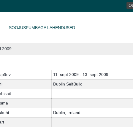
OTS
SOOJUSPUMBAGA LAHENDUSED
ld 2009
upäev
11. sept 2009 - 13. sept 2009
mi
Dublin SelfBuild
bisait
isma
ukoht
Dublin, Ireland
art