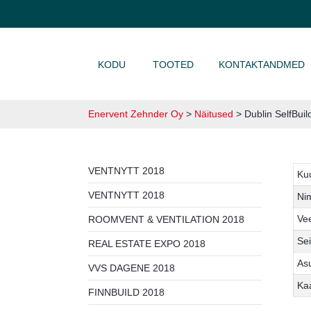
LIIGU SISU JUURDE
KODU
TOOTED
KONTAKTANDMED
Enervent Zehnder Oy
>
Näitused
>
Dublin SelfBui
VENTNYTT 2018
Ku
VENTNYTT 2018
Ni
Vee
ROOMVENT & VENTILATION 2018
Se
REAL ESTATE EXPO 2018
As
VVS DAGENE 2018
Ka
FINNBUILD 2018