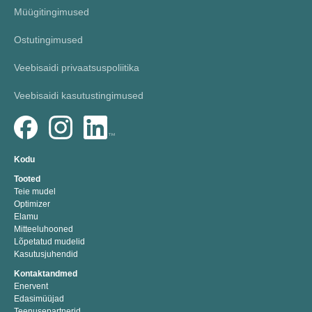
Müügitingimused
Ostutingimused
Veebisaidi privaatsuspoliitika
Veebisaidi kasutustingimused
Kodu
Tooted
Teie mudel
Optimizer
Elamu
Mitteeluhooned
Lõpetatud mudelid
Kasutusjuhendid
Kontaktandmed
Enervent
Edasimüüjad
Teenusepartnerid