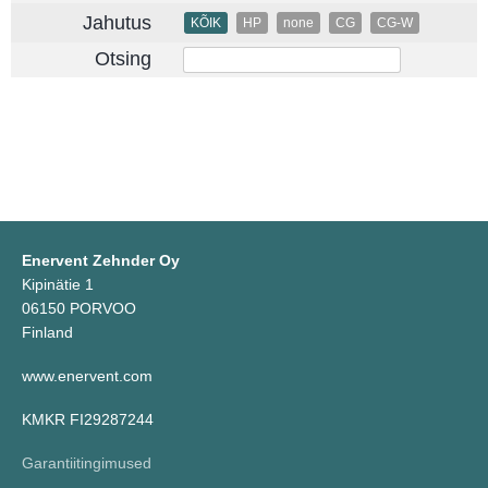
Jahutus
KÕIK
HP
none
CG
CG-W
Otsing
Enervent Zehnder Oy
Kipinätie 1
06150 PORVOO
Finland
www.enervent.com
KMKR FI29287244
Garantiitingimused