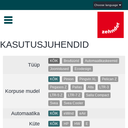
Choose language
KASUTUSJUHENDID
KÕIK
Brođüürid
Automaatikaskeemid
Tüüp
Joonistused
Ecodesign
KÕIK
Pinion
Pingvin XL
Pelican Z
Pegasos Z
Pallas
Alta
LTR-3
Korpuse mudel
LTR-5 Z
LTR-7 Z
Salla Compact
Svea
Svea Cooler
Automaatika
KÕIK
eWind
eAir
Küte
KÕIK
HP
HW
E