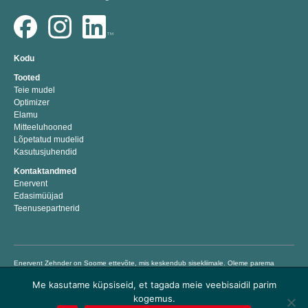
Kodu
Tooted
Teie mudel
Optimizer
Elamu
Mitteeluhooned
Lõpetatud mudelid
Kasutusjuhendid
Kontaktandmed
Enervent
Edasimüüjad
Teenusepartnerid
Enervent Zehnder on Soome ettevõte, mis keskendub sisekliimale. Oleme parema
sisekliima energiatõhusaid lahendusi välja töötanud, tootnud ja turustanud aastast
Me kasutame küpsiseid, et tagada meie veebisaidil parim
1983. Meie eesmärk on aidata inimestel elada ja töötada tervislikus ja mugavas
sisekliimas, pakkudes lihtsalt kasutatavaid kvaliteetseid ventilatsiooniseadmeid,
kogemus.
millega hoiate kokku energiakulusid ja säästate raha. © Enervent 2018