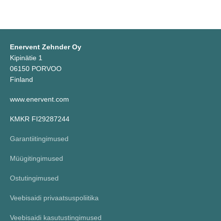
Enervent Zehnder Oy
Kipinätie 1
06150 PORVOO
Finland
www.enervent.com
KMKR FI29287244
Garantiitingimused
Müügitingimused
Ostutingimused
Veebisaidi privaatsuspoliitika
Veebisaidi kasutustingimused