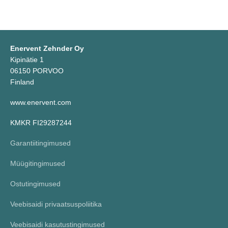
Enervent Zehnder Oy
Kipinätie 1
06150 PORVOO
Finland
www.enervent.com
KMKR FI29287244
Garantiitingimused
Müügitingimused
Ostutingimused
Veebisaidi privaatsuspoliitika
Veebisaidi kasutustingimused