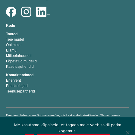
Kodu
Tooted
Teie mudel
Optimizer
Elamu
Mitteeluhooned
Lõpetatud mudelid
Kasutusjuhendid
Kontaktandmed
Enervent
Edasimüüjad
Teenusepartnerid
Enervent Zehnder on Soome ettevõte, mis keskendub sisekliimale. Oleme parema
sisekliima energiatõhusaid lahendusi välja töötanud, tootnud ja turustanud aastast
Me kasutame küpsiseid, et tagada meie veebisaidil parim
1983. Meie eesmärk on aidata inimestel elada ja töötada tervislikus ja mugavas
sisekliimas, pakkudes lihtsalt kasutatavaid kvaliteetseid ventilatsiooniseadmeid,
kogemus.
millega hoiate kokku energiakulusid ja säästate raha. © Enervent 2018