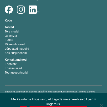
Kodu
Tooted
Teie mudel
Optimizer
Elamu
Mitteeluhooned
Lõpetatud mudelid
Kasutusjuhendid
Kontaktandmed
Enervent
Edasimüüjad
Teenusepartnerid
Enervent Zehnder on Soome ettevõte, mis keskendub sisekliimale. Oleme parema
sisekliima energiatõhusaid lahendusi välja töötanud, tootnud ja turustanud aastast
Me kasutame küpsiseid, et tagada meie veebisaidil parim
1983. Meie eesmärk on aidata inimestel elada ja töötada tervislikus ja mugavas
sisekliimas, pakkudes lihtsalt kasutatavaid kvaliteetseid ventilatsiooniseadmeid,
kogemus.
millega hoiate kokku energiakulusid ja säästate raha. © Enervent 2018