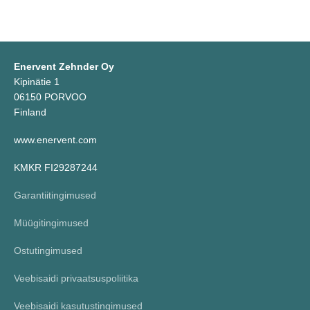
Enervent Zehnder Oy
Kipinätie 1
06150 PORVOO
Finland
www.enervent.com
KMKR FI29287244
Garantiitingimused
Müügitingimused
Ostutingimused
Veebisaidi privaatsuspoliitika
Veebisaidi kasutustingimused