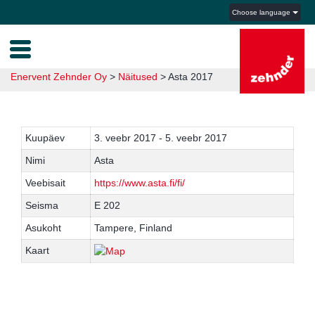
Choose language
Enervent Zehnder Oy
>
Näitused
>
Asta 2017
Kuupäev
3. veebr 2017 - 5. veebr 2017
Nimi
Asta
Veebisait
https://www.asta.fi/fi/
Seisma
E 202
Asukoht
Tampere, Finland
Kaart