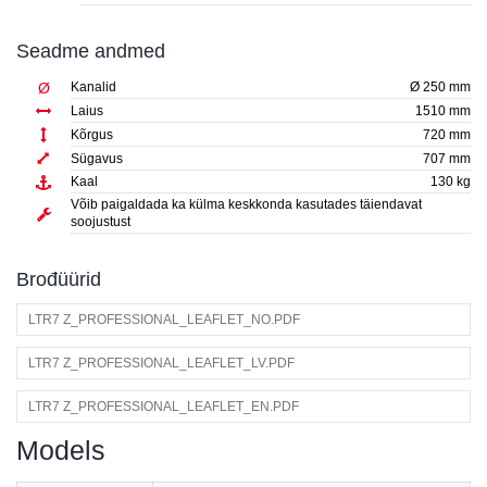
Seadme andmed
Ø
Kanalid
Ø 250 mm
Laius
1510 mm
Kõrgus
720 mm
Sügavus
707 mm
Kaal
130 kg
Võib paigaldada ka külma keskkonda kasutades täiendavat
soojustust
Brođüürid
LTR7 Z_PROFESSIONAL_LEAFLET_NO.PDF
LTR7 Z_PROFESSIONAL_LEAFLET_LV.PDF
LTR7 Z_PROFESSIONAL_LEAFLET_EN.PDF
Models