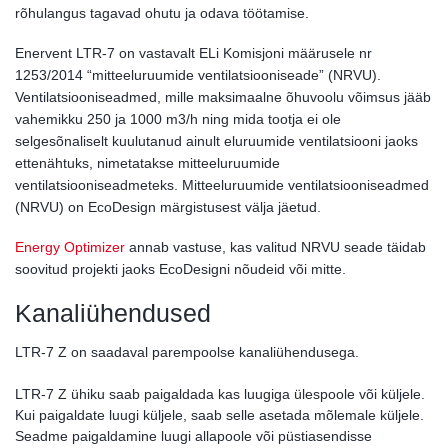
rõhulangus tagavad ohutu ja odava töötamise.
Enervent LTR-7 on vastavalt ELi Komisjoni määrusele nr
1253/2014 “mitteeluruumide ventilatsiooniseade” (NRVU).
Ventilatsiooniseadmed, mille maksimaalne õhuvoolu võimsus jääb
vahemikku 250 ja 1000 m3/h ning mida tootja ei ole
selgesõnaliselt kuulutanud ainult eluruumide ventilatsiooni jaoks
ettenähtuks, nimetatakse mitteeluruumide
ventilatsiooniseadmeteks. Mitteeluruumide ventilatsiooniseadmed
(NRVU) on EcoDesign märgistusest välja jäetud.
Energy Optimizer
annab vastuse, kas valitud NRVU seade täidab
soovitud projekti jaoks EcoDesigni nõudeid või mitte.
Kanaliühendused
LTR-7 Z on saadaval parempoolse kanaliühendusega.
LTR-7 Z ühiku saab paigaldada kas luugiga ülespoole või küljele.
Kui paigaldate luugi küljele, saab selle asetada mõlemale küljele.
Seadme paigaldamine luugi allapoole või püstiasendisse