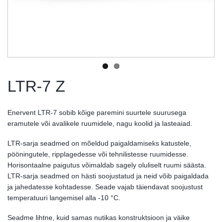
LTR-7 Z
Enervent LTR-7 sobib kõige paremini suurtele suurusega
eramutele või avalikele ruumidele, nagu koolid ja lasteaiad.
LTR-sarja seadmed on mõeldud paigaldamiseks katustele,
pööningutele, ripplagedesse või tehnilistesse ruumidesse.
Horisontaalne paigutus võimaldab sagely oluliselt ruumi säästa.
LTR-sarja seadmed on hästi soojustatud ja neid võib paigaldada
ja jahedatesse kohtadesse. Seade vajab täiendavat soojustust
temperatuuri langemisel alla -10 °C.
Seadme lihtne, kuid samas nutikas konstruktsioon ja väike