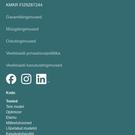
KMKR FI29287244
Garantiitingimused
Müügitingimused
Ostutingimused
Veebisaidi privaatsuspoliitika
Veebisaidi kasutustingimused
Kodu
Tooted
Teie mudel
Optimizer
Elamu
Mitteeluhooned
Lõpetatud mudelid
Kasutusjuhendid