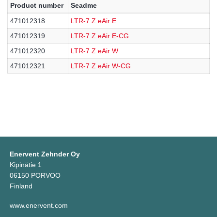
Product number
Seadme
471012318
LTR-7 Z eAir E
471012319
LTR-7 Z eAir E-CG
471012320
LTR-7 Z eAir W
471012321
LTR-7 Z eAir W-CG
Enervent Zehnder Oy
Kipinätie 1
06150 PORVOO
Finland
www.enervent.com