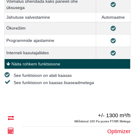
Võimalus ühendada kaks paneeli ühe
üksusega
Jahutuse salvestamine
Automaatne
Ökorežiim
Programmide ajastamine
Interneti kasutajaliides
Näita rohkem funktsioone
See funktsioon on alati kaasas
See funktsioon on kaasas lisaseadmetega
+/- 1300 m³/h
Mõõdetud 100 Pa juures F7/M5 filtritega
Optimizer