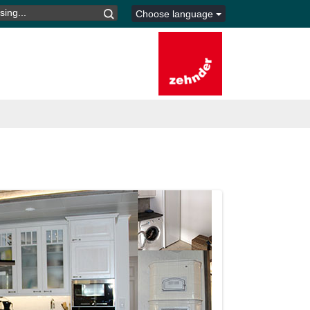
I:
Choose language