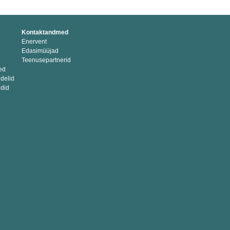
Kontaktandmed
Enervent
Edasimüüjad
Teenusepartnerid
ed
delid
did