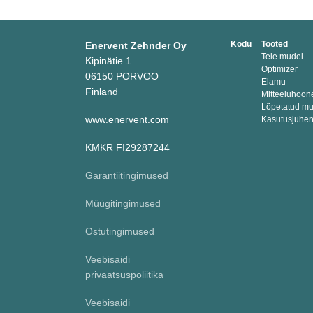
Kodu
Tooted
Enervent Zehnder Oy
Teie mudel
Kipinätie 1
Optimizer
06150 PORVOO
Elamu
Finland
Mitteeluhoon
Lõpetatud mu
www.enervent.com
Kasutusjuhen
KMKR FI29287244
Garantiitingimused
Müügitingimused
Ostutingimused
Veebisaidi
privaatsuspoliitika
Veebisaidi